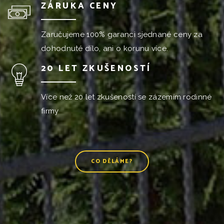
ZÁRUKA CENY
Zaručujeme 100% garanci sjednané ceny za
dohodnuté dílo, ani o korunu více.
20 LET ZKUŠENOSTÍ
Více než 20 let zkušeností se zázemím rodinné
firmy
CO DĚLÁME?